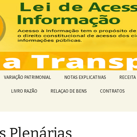
Transparência |
CRTRPE 15
VARIAÇÃO PATRIMONIAL
NOTAS EXPLICATIVAS
RECEITA
LIVRO RAZÃO
RELAÇAO DE BENS
NOTA EXPLICATIVA 2017
CONTRATOS
PREVISÃ
O
NOTA EXPLICATIVA 2018
COMPARA
RECEITA
NOTA EXPLICATIVA 2019
s Plenárias
NOTA EXPLICATIVA 2020