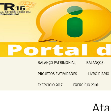
Lei de acesso a informação
Saltar
para
o
Portal da 
conteúdo
Contas – 
BALANÇO PATRIMONIAL
BALANÇOS
BALANÇO PATRIMONIAL
PROJETOS E ATIVIDADES
BALANCETE
LIVRO DIÁRIO
ANOS ANTERIORES
ORÇAMENTÁRI
EXERCÍCIO 2017
EXERCÍCIO 2016
BALANÇOS
FINANCEIROS
Ata