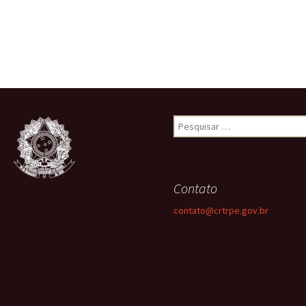
Pesquisar
por:
Contato
contato@crtrpe.gov.br