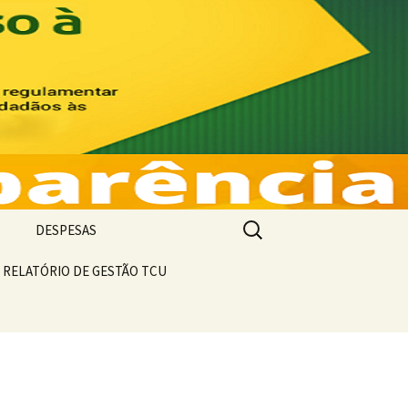
 Prestação de
Pesquisar
DESPESAS
por:
O DE RECEITA
RELATÓRIO DE GESTÃO TCU
FIXAÇÃO DE DESPESAS
TIVO DE
COMPARATIVO DE
DESPESAS
EMPENHOS E
PAGAMENTOS