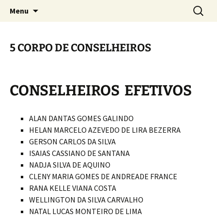
Lei de acesso a informação
Saltar
Pesquis
Portal da Transparência |
Menu
para
por:
Prestação de Contas – CRTRPE
o
15
conteúdo
5 CORPO DE CONSELHEIROS
CONSELHEIROS EFETIVOS
ALAN DANTAS GOMES GALINDO
HELAN MARCELO AZEVEDO DE LIRA BEZERRA
GERSON CARLOS DA SILVA
ISAIAS CASSIANO DE SANTANA
NADJA SILVA DE AQUINO
CLENY MARIA GOMES DE ANDREADE FRANCE
RANA KELLE VIANA COSTA
WELLINGTON DA SILVA CARVALHO
NATAL LUCAS MONTEIRO DE LIMA