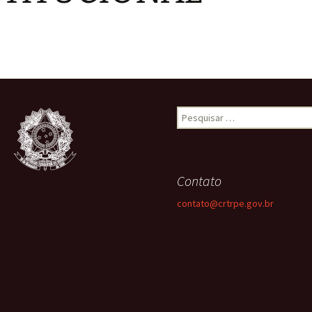
Pesquisar
por:
Contato
contato@crtrpe.gov.br