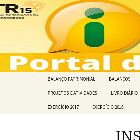
Lei de acesso a informação
Saltar
para
o
Portal da 
conteúdo
Contas – 
BALANÇO PATRIMONIAL
BALANÇOS
BALANÇO PATRIMONIAL
PROJETOS E ATIVIDADES
BALANCETE
LIVRO DIÁRIO
ANOS ANTERIORES
ORÇAMENTÁRI
EXERCÍCIO 2017
EXERCÍCIO 2016
BALANÇOS
FINANCEIROS
IN