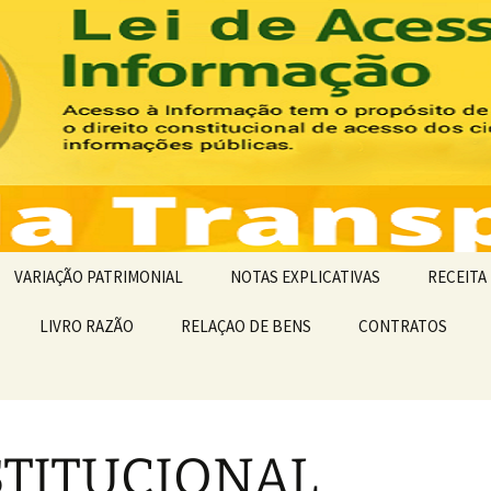
Transparência |
CRTRPE 15
VARIAÇÃO PATRIMONIAL
NOTAS EXPLICATIVAS
RECEITA
LIVRO RAZÃO
RELAÇAO DE BENS
NOTA EXPLICATIVA 2017
CONTRATOS
PREVISÃ
O
NOTA EXPLICATIVA 2018
COMPARA
RECEITA
NOTA EXPLICATIVA 2019
STITUCIONAL
NOTA EXPLICATIVA 2020