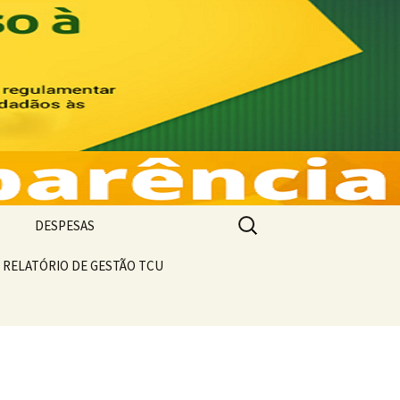
 Prestação de
Pesquisar
DESPESAS
por:
O DE RECEITA
RELATÓRIO DE GESTÃO TCU
FIXAÇÃO DE DESPESAS
TIVO DE
COMPARATIVO DE
DESPESAS
EMPENHOS E
PAGAMENTOS