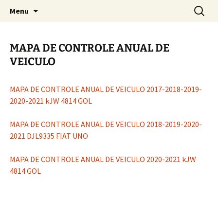
Lei de acesso a informação
Saltar
Pesquis
Portal da Transparência |
Menu
para
por:
Prestação de Contas – CRTRPE
o
15
conteúdo
MAPA DE CONTROLE ANUAL DE
VEICULO
MAPA DE CONTROLE ANUAL DE VEICULO 2017-2018-2019-
2020-2021 kJW 4814 GOL
MAPA DE CONTROLE ANUAL DE VEICULO 2018-2019-2020-
2021 DJL9335 FIAT UNO
MAPA DE CONTROLE ANUAL DE VEICULO 2020-2021 kJW
4814 GOL