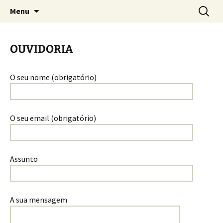
Lei de acesso a informação
Saltar
Pesquis
Portal da Transparência |
Menu
para
por:
Prestação de Contas – CRTRPE
o
15
conteúdo
OUVIDORIA
O seu nome (obrigatório)
O seu email (obrigatório)
Assunto
A sua mensagem