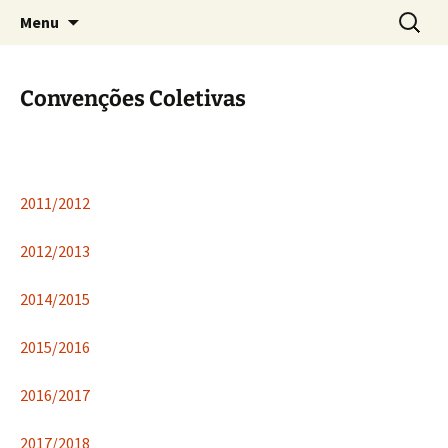
Lei de acesso a informação
Saltar
Pesquis
Portal da Transparência |
Menu
para
por:
Prestação de Contas – CRTRPE
o
15
conteúdo
Convenções Coletivas
2011/2012
2012/2013
2014/2015
2015/2016
2016/2017
2017/2018